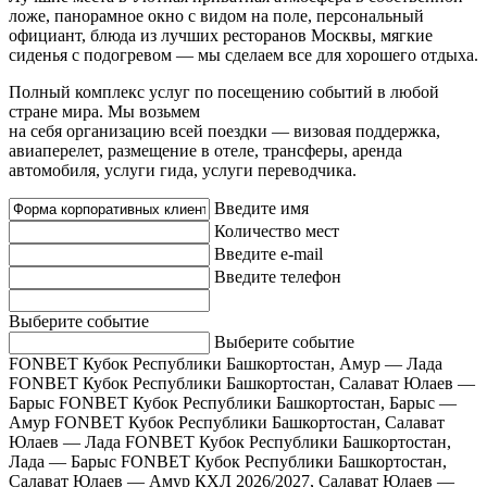
ложе, панорамное окно с видом на поле, персональный
официант, блюда из лучших ресторанов Москвы, мягкие
сиденья с подогревом — мы сделаем все для хорошего отдыха.
Полный комплекс услуг по посещению событий в любой
стране мира. Мы возьмем
на себя организацию всей поездки — визовая поддержка,
авиаперелет, размещение в отеле, трансферы, аренда
автомобиля, услуги гида, услуги переводчика.
Введите имя
Количество мест
Введите e-mail
Введите телефон
Выберите событие
Выберите событие
FONBET Кубок Республики Башкортостан, Амур — Лада
FONBET Кубок Республики Башкортостан, Салават Юлаев —
Барыс
FONBET Кубок Республики Башкортостан, Барыс —
Амур
FONBET Кубок Республики Башкортостан, Салават
Юлаев — Лада
FONBET Кубок Республики Башкортостан,
Лада — Барыс
FONBET Кубок Республики Башкортостан,
Салават Юлаев — Амур
КХЛ 2026/2027, Салават Юлаев —